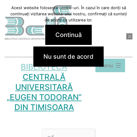
Sari
Acest website folosește cookie-uri. În cazul în care doriți să
continuați vizitarea website-ului nostru, confirmați că sunteți
la
de acord cu utilizarea lor.
conținut
Continuă
Nu sunt de acord
BIBLIOTECA
Meniu
CENTRALĂ
UNIVERSITARĂ
„EUGEN TODORAN”
DIN TIMIȘOARA