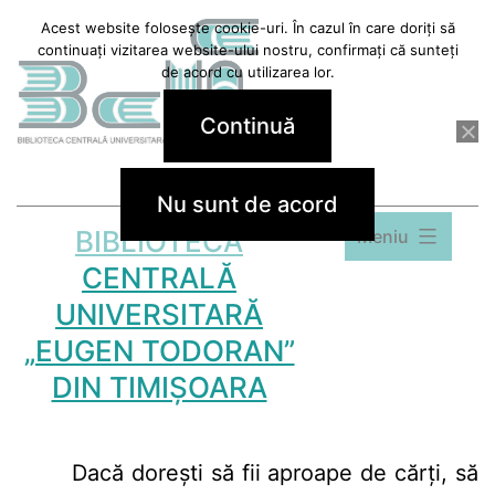
Sari
Acest website folosește cookie-uri. În cazul în care doriți să
continuați vizitarea website-ului nostru, confirmați că sunteți
la
de acord cu utilizarea lor.
conținut
Continuă
Nu sunt de acord
BIBLIOTECA
Meniu
CENTRALĂ
UNIVERSITARĂ
„EUGEN TODORAN”
DIN TIMIȘOARA
Dacă doreşti să fii aproape de cărţi, să