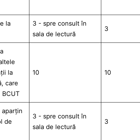
e la
3 - spre consult în
3
sala de lectură
la
altele
ii la
10
10
ă, care
u BCUT
 aparţin
3 - spre consult în
ol de
3
sala de lectură