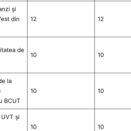
anzi şi
Vest din
12
12
itatea de
10
10
de la
e
10
10
cu BCUT
i UVT şi
10
10