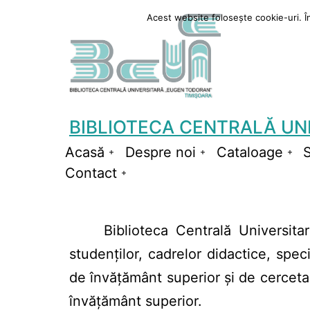
Sari
Acest website folosește cookie-uri. În 
la
conținut
BIBLIOTECA CENTRALĂ UN
Acasă
Despre noi
Cataloage
S
Deschide
Deschide
De
Contact
meniul
Deschide
meniul
me
meniul
Biblioteca Centrală Universit
studenților, cadrelor didactice, specia
de învățământ superior și de cercetare
învățământ superior.