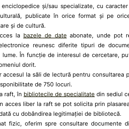
 enciclopedice și/sau specializate, cu caracter
lturală, publicate în orice format și pe oric
re și de cultură.
 acces la
bazele de date
abonate, unde pot reg
 electronice reunesc diferite tipuri de docume
 lume. În funcție de interesul de cercetare, pute
omeniul dorit.
or accesul la săli de lectură pentru consultarea p
isponibilitate de 750 locuri.
a raft, în
bibliotecile de specialitate
din sediul c
n acces liber la raft se pot solicita prin plasar
dată cu dobândirea legitimației de bibliotecă.
t fizic, oferim spre consultare documente dig