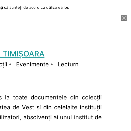
i că sunteți de acord cu utilizarea lor.
 TIMIȘOARA
ții
Evenimente
Lecturn
Deschide
Deschide
meniul
meniul
s la toate documentele din colecții
atea de Vest și din celelalte instituții
izatori, absolvenți ai unui institut de