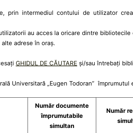
, prin intermediul contului de utilizator creat
tilizatorii au acces la oricare dintre bibliotecile 
a alte adrese în oraș.
cesați
GHIDUL DE CĂUTARE
și/sau întrebați bibl
trală Universitară „Eugen Todoran” împrumutul e
Număr documente
Număr re
împrumutabile
simul
simultan