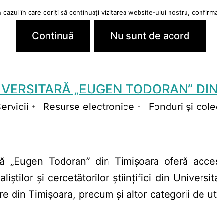
cazul în care doriți să continuați vizitarea website-ului nostru, confirmaț
Continuă
Nu sunt de acord
IVERSITARĂ „EUGEN TODORAN” DIN
ervicii
Resurse electronice
Fonduri și colec
schide
Deschide
Deschide
niul
meniul
meniul
ară „Eugen Todoran” din Timişoara oferă acce
liștilor și cercetătorilor științifici din Universit
 din Timișoara, precum și altor categorii de util