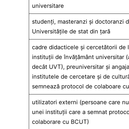
universitare
studenţi, masteranzi şi doctoranzi d
Universităţile de stat din ţară
cadre didacticele şi cercetătorii de 
instituţii de învăţământ universitar (
decât UVT), preuniversitar şi angajaţ
institutele de cercetare şi de cultur
semnează protocol de colaboare c
utilizatori externi (persoane care nu
unei instituţii care a semnat protoc
colaborare cu BCUT)