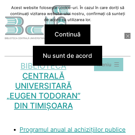
Sari
Acest website folosește cookie-uri. În cazul în care doriți să
continuați vizitarea website-ului nostru, confirmați că sunteți
la
de acord cu utilizarea lor.
conținut
Continuă
Nu sunt de acord
BIBLIOTECA
Meniu
CENTRALĂ
UNIVERSITARĂ
„EUGEN TODORAN”
DIN TIMIȘOARA
Programul anual al achizițiilor publice