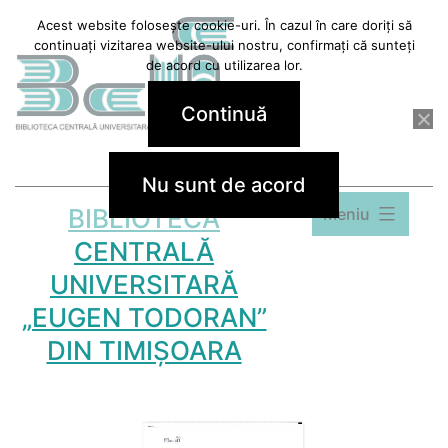
Sari
Acest website folosește cookie-uri. În cazul în care doriți să
continuați vizitarea website-ului nostru, confirmați că sunteți
la
de acord cu utilizarea lor.
conținut
Continuă
Nu sunt de acord
BIBLIOTECA
Meniu
CENTRALĂ
UNIVERSITARĂ
„EUGEN TODORAN”
DIN TIMIȘOARA