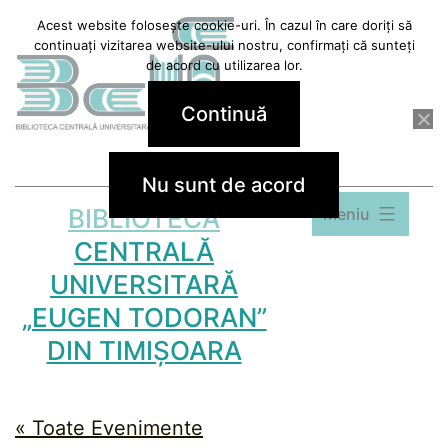
Sari
Acest website folosește cookie-uri. În cazul în care doriți să
continuați vizitarea website-ului nostru, confirmați că sunteți
la
de acord cu utilizarea lor.
conținut
Continuă
Nu sunt de acord
BIBLIOTECA
Meniu
CENTRALĂ
UNIVERSITARĂ
„EUGEN TODORAN”
DIN TIMIȘOARA
« Toate Evenimente