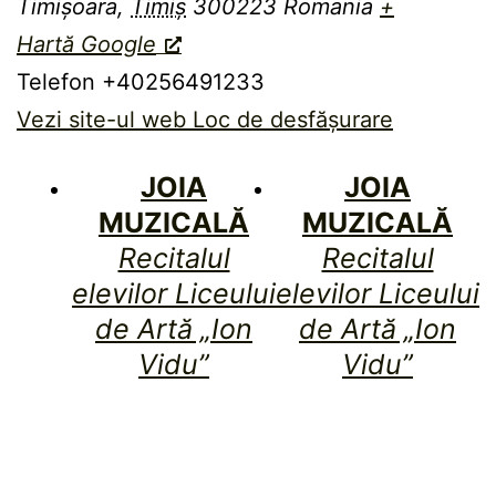
Timișoara
,
Timiș
300223
Romania
+
Hartă Google
Telefon
+40256491233
Vezi site-ul web Loc de desfășurare
JOIA
JOIA
MUZICALĂ
MUZICALĂ
Recitalul
Recitalul
elevilor Liceului
elevilor Liceului
de Artă „Ion
de Artă „Ion
Vidu”
Vidu”