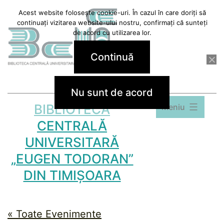
Sari
Acest website folosește cookie-uri. În cazul în care doriți să
continuați vizitarea website-ului nostru, confirmați că sunteți
la
de acord cu utilizarea lor.
conținut
Continuă
Nu sunt de acord
BIBLIOTECA
Meniu
CENTRALĂ
UNIVERSITARĂ
„EUGEN TODORAN”
DIN TIMIȘOARA
« Toate Evenimente