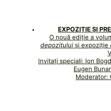
EXPOZIȚIE ȘI P
O nouă ediție a volu
depozitului
și expoziție
V
Invitați speciali: Ion Bog
Eugen Bunar
Moderator: 