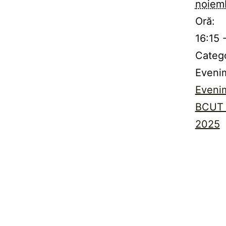
noiem
Oră:
16:15 
Categ
Eveni
Eveni
BCUT 
2025