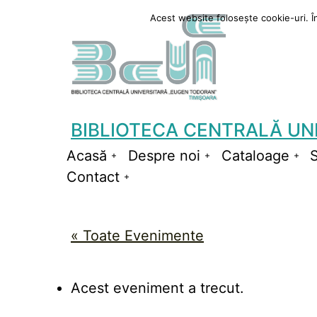
Sari
Acest website folosește cookie-uri. În 
la
conținut
BIBLIOTECA CENTRALĂ UN
Acasă
Despre noi
Cataloage
S
Deschide
Deschide
De
Contact
meniul
Deschide
meniul
me
meniul
« Toate Evenimente
Acest eveniment a trecut.