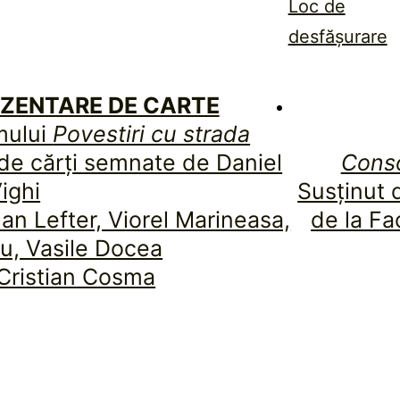
Loc de
desfășurare
REZENTARE DE CARTE
mului
Povestiri cu strada
 de cărți semnate de Daniel
Conso
ighi
Susținut 
dan Lefter, Viorel Marineasa,
de la Fa
u, Vasile Docea
Cristian Cosma