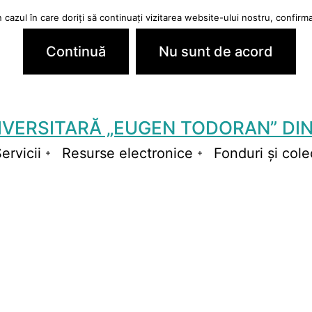
cazul în care doriți să continuați vizitarea website-ului nostru, confirmaț
Continuă
Nu sunt de acord
IVERSITARĂ „EUGEN TODORAN” DIN
ervicii
Resurse electronice
Fonduri și colec
schide
Deschide
Deschide
niul
meniul
meniul