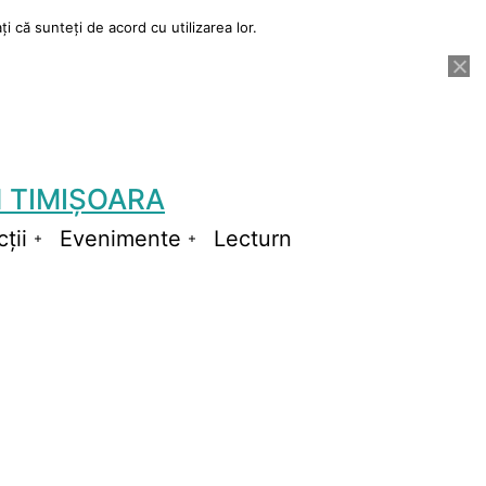
i că sunteți de acord cu utilizarea lor.
 TIMIȘOARA
ții
Evenimente
Lecturn
Deschide
Deschide
meniul
meniul