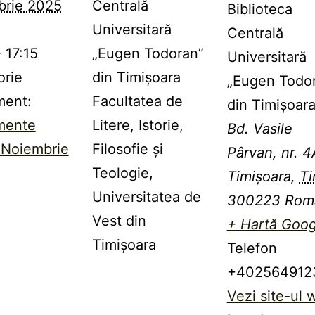
brie 2025
Centrală
Biblioteca
Universitară
Centrală
- 17:15
„Eugen Todoran”
Universitară
orie
din Timișoara
„Eugen Todo
ment:
Facultatea de
din Timişoar
mente
Litere, Istorie,
Bd. Vasile
Noiembrie
Filosofie și
Pârvan, nr. 4
Teologie,
Timișoara
,
Ti
Universitatea de
300223
Rom
Vest din
+ Hartă Goog
Timișoara
Telefon
+402564912
Vezi site-ul 