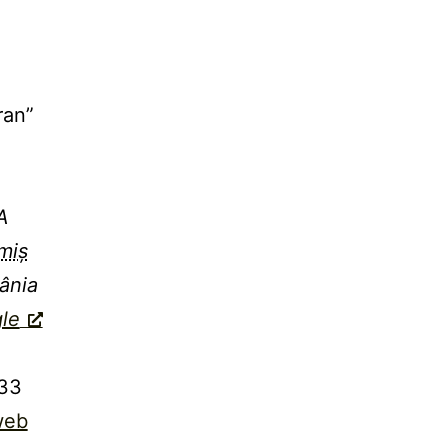
ran”
a
A
miș
ânia
le
33
web