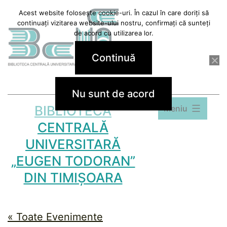
Sari
Acest website folosește cookie-uri. În cazul în care doriți să
continuați vizitarea website-ului nostru, confirmați că sunteți
la
de acord cu utilizarea lor.
conținut
Continuă
Nu sunt de acord
BIBLIOTECA
Meniu
CENTRALĂ
UNIVERSITARĂ
„EUGEN TODORAN”
DIN TIMIȘOARA
« Toate Evenimente