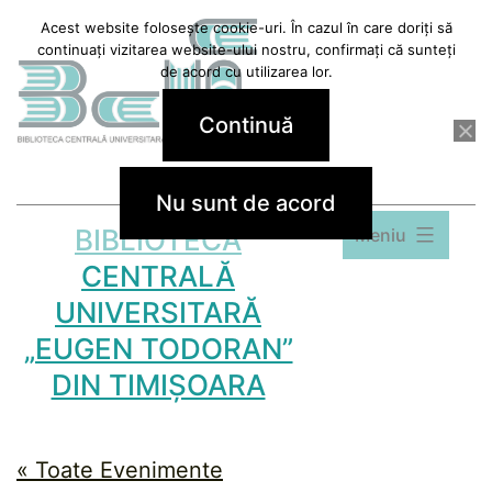
Sari
Acest website folosește cookie-uri. În cazul în care doriți să
continuați vizitarea website-ului nostru, confirmați că sunteți
la
de acord cu utilizarea lor.
conținut
Continuă
Nu sunt de acord
BIBLIOTECA
Meniu
CENTRALĂ
UNIVERSITARĂ
„EUGEN TODORAN”
DIN TIMIȘOARA
« Toate Evenimente