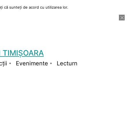
i că sunteți de acord cu utilizarea lor.
 TIMIȘOARA
ții
Evenimente
Lecturn
Deschide
Deschide
meniul
meniul