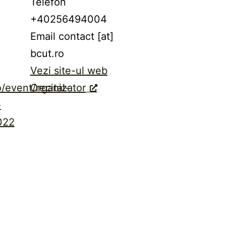
Telefon
+40256494004
Email
contact [at]
bcut.ro
Vezi site-ul web
o/event/recital-
Organizator
-
022