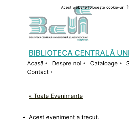
Sari
Acest website folosește cookie-uri. În 
la
conținut
BIBLIOTECA CENTRALĂ UN
Acasă
Despre noi
Cataloage
S
Deschide
Deschide
De
Contact
meniul
Deschide
meniul
me
meniul
« Toate Evenimente
Acest eveniment a trecut.