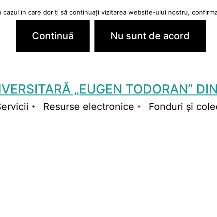
cazul în care doriți să continuați vizitarea website-ului nostru, confirmaț
Continuă
Nu sunt de acord
IVERSITARĂ „EUGEN TODORAN” DIN
ervicii
Resurse electronice
Fonduri și colec
schide
Deschide
Deschide
niul
meniul
meniul