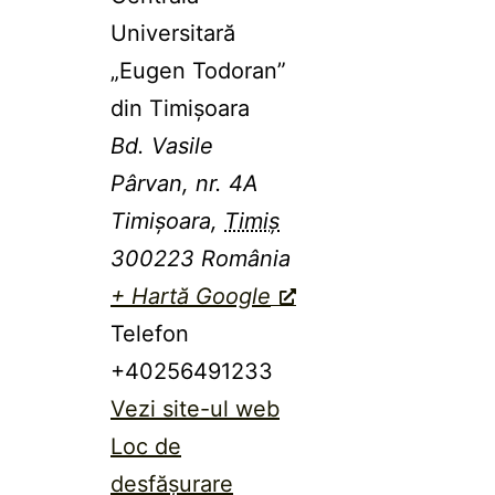
Universitară
„Eugen Todoran”
din Timişoara
Bd. Vasile
Pârvan, nr. 4A
Timișoara
,
Timiș
300223
România
+ Hartă Google
Telefon
+40256491233
Vezi site-ul web
Loc de
desfășurare