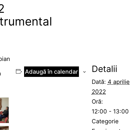
2
strumental
pian
Detalii
Adaugă în calendar
a
Dată:
4 aprilie
2022
Oră:
12:00 - 13:00
Categorie