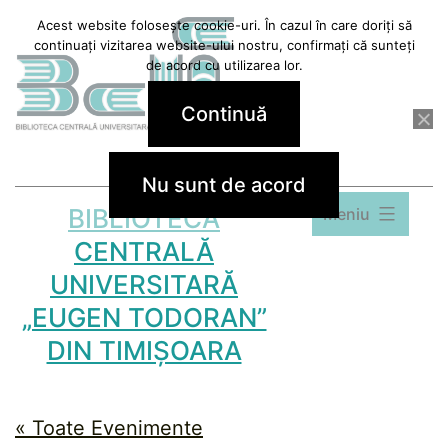
Sari
Acest website folosește cookie-uri. În cazul în care doriți să
continuați vizitarea website-ului nostru, confirmați că sunteți
la
de acord cu utilizarea lor.
conținut
Continuă
Nu sunt de acord
BIBLIOTECA
Meniu
CENTRALĂ
UNIVERSITARĂ
„EUGEN TODORAN”
DIN TIMIȘOARA
« Toate Evenimente