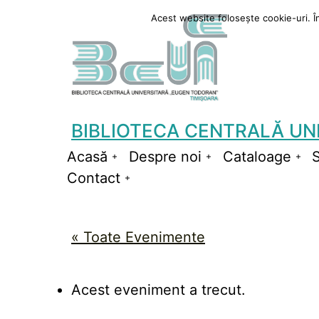
Sari
Acest website folosește cookie-uri. În 
la
conținut
BIBLIOTECA CENTRALĂ UN
Acasă
Despre noi
Cataloage
S
Deschide
Deschide
De
Contact
meniul
Deschide
meniul
me
meniul
« Toate Evenimente
Acest eveniment a trecut.