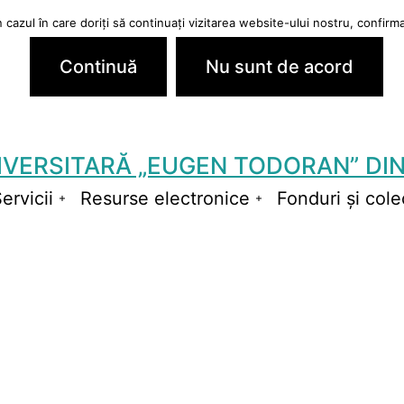
cazul în care doriți să continuați vizitarea website-ului nostru, confirmaț
Continuă
Nu sunt de acord
IVERSITARĂ „EUGEN TODORAN” DIN
ervicii
Resurse electronice
Fonduri și colec
schide
Deschide
Deschide
niul
meniul
meniul