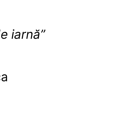
e iarnă”
ca