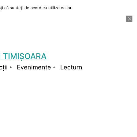
i că sunteți de acord cu utilizarea lor.
 TIMIȘOARA
ții
Evenimente
Lecturn
Deschide
Deschide
meniul
meniul