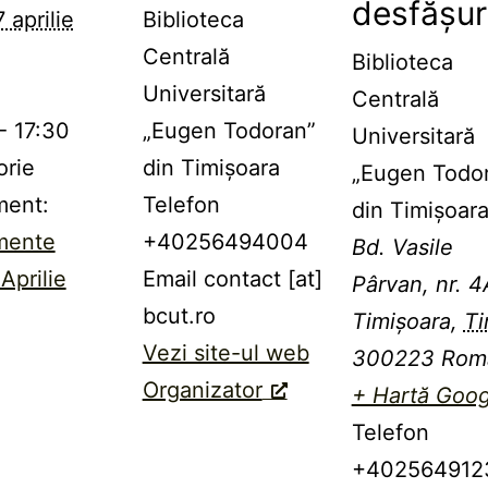
desfășur
7 aprilie
Biblioteca
Centrală
Biblioteca
Universitară
Centrală
- 17:30
„Eugen Todoran”
Universitară
orie
din Timișoara
„Eugen Todo
ment:
Telefon
din Timişoar
mente
+40256494004
Bd. Vasile
prilie
Email
contact [at]
Pârvan, nr. 4
bcut.ro
Timișoara
,
Ti
Vezi site-ul web
300223
Rom
Organizator
+ Hartă Goog
Telefon
+402564912