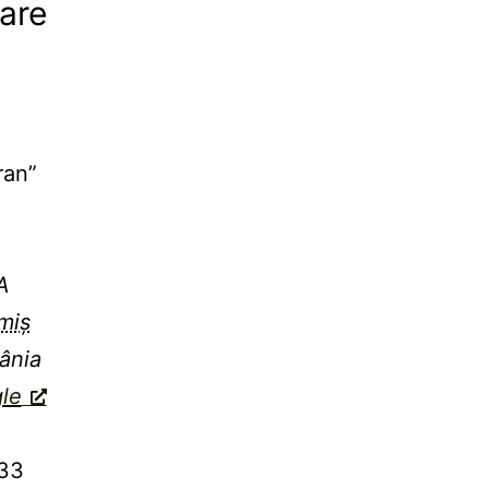
are
ran”
a
A
miș
ânia
le
33