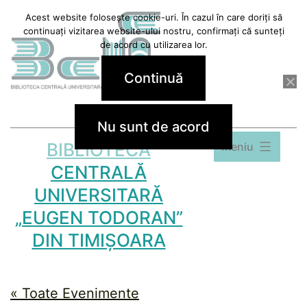
Sari
Acest website folosește cookie-uri. În cazul în care doriți să
continuați vizitarea website-ului nostru, confirmați că sunteți
la
de acord cu utilizarea lor.
conținut
Continuă
Nu sunt de acord
BIBLIOTECA
Meniu
CENTRALĂ
UNIVERSITARĂ
„EUGEN TODORAN”
DIN TIMIȘOARA
« Toate Evenimente