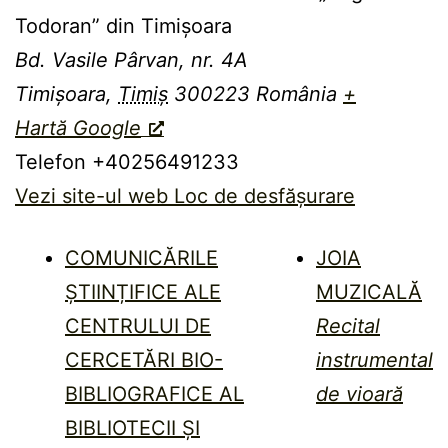
Todoran” din Timişoara
Bd. Vasile Pârvan, nr. 4A
Timișoara
,
Timiș
300223
România
+
Hartă Google
Telefon
+40256491233
Vezi site-ul web Loc de desfășurare
COMUNICĂRILE
JOIA
ȘTIINȚIFICE ALE
MUZICALĂ
CENTRULUI DE
Recital
CERCETĂRI BIO-
instrumental
BIBLIOGRAFICE AL
de vioară
BIBLIOTECII ȘI