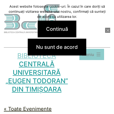
Sari
Acest website folosește cookie-uri. În cazul în care doriți să
continuați vizitarea website-ului nostru, confirmați că sunteți
la
de acord cu utilizarea lor.
conținut
Continuă
Nu sunt de acord
BIBLIOTECA
Meniu
CENTRALĂ
UNIVERSITARĂ
„EUGEN TODORAN”
DIN TIMIȘOARA
« Toate Evenimente