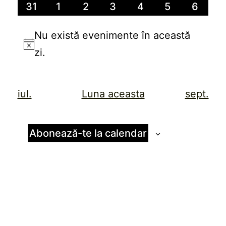
evenimente
evenimente
evenimente
evenimente
evenimente
evenimente
evenim
0
0
0
0
0
0
0
31
1
2
3
4
5
6
evenimente
evenimente
evenimente
evenimente
evenimente
evenimente
evenim
Nu există evenimente în această
Notificare
zi.
iul.
Luna aceasta
sept.
Abonează-te la calendar