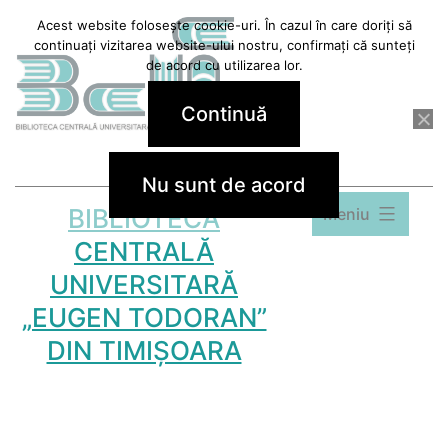
Sari
Acest website folosește cookie-uri. În cazul în care doriți să
continuați vizitarea website-ului nostru, confirmați că sunteți
la
de acord cu utilizarea lor.
conținut
Continuă
Nu sunt de acord
BIBLIOTECA
Meniu
CENTRALĂ
UNIVERSITARĂ
„EUGEN TODORAN”
DIN TIMIȘOARA