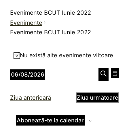
Evenimente BCUT Iunie 2022
Evenimente
Evenimente BCUT Iunie 2022
Evenimente
Nu există alte evenimente viitoare.
pentru
Notificare
6
Naviga
Nav
06/08/2026
Zi
în
august
în
Caută
Selectează
vizu
data.
2026
vizualiz
Ziua anterioară
Ziua următoare
Eve
și
căutare
Abonează-te la calendar