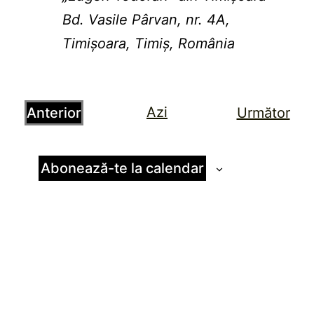
Bd. Vasile Pârvan, nr. 4A,
Timișoara, Timiș, România
Azi
Eve
Anterior
Următor
Evenimente
Abonează-te la calendar