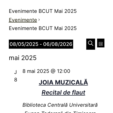
Evenimente BCUT Mai 2025
Evenimente
Evenimente BCUT Mai 2025
Naviga
Nav
Evenimente
08/05/2025
 - 
06/08/2026
Listă
în
în
Caută
Selectează
mai 2025
vizu
data.
vizualiz
Eve
8 mai 2025 @ 12:00
și
J
8
căutare
JOIA MUZICALĂ
Evenim
Recital de flaut
Biblioteca Centrală Universitară