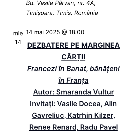
Bd. Vasile Pârvan, nr. 4A,
Timișoara, Timiș, România
14 mai 2025 @ 18:00
mie
14
DEZBATERE PE MARGINEA
CĂRȚII
Francezi în Banat, bănățeni
în Franța
Autor: Smaranda Vultur
Invitați: Vasile Docea, Alin
Gavreliuc, Katrhin Kilzer,
Renee Renard, Radu Pavel