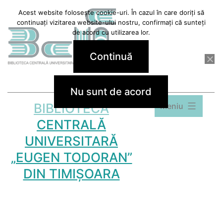
Sari
Acest website folosește cookie-uri. În cazul în care doriți să
continuați vizitarea website-ului nostru, confirmați că sunteți
la
de acord cu utilizarea lor.
conținut
Continuă
Nu sunt de acord
BIBLIOTECA
Meniu
CENTRALĂ
UNIVERSITARĂ
„EUGEN TODORAN”
DIN TIMIȘOARA