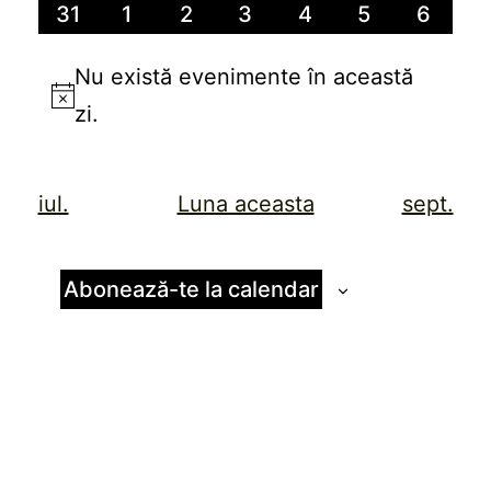
evenimente
evenimente
evenimente
evenimente
evenimente
evenimente
evenim
0
0
0
0
0
0
0
31
1
2
3
4
5
6
evenimente
evenimente
evenimente
evenimente
evenimente
evenimente
evenim
Nu există evenimente în această
Notificare
zi.
iul.
Luna aceasta
sept.
Abonează-te la calendar