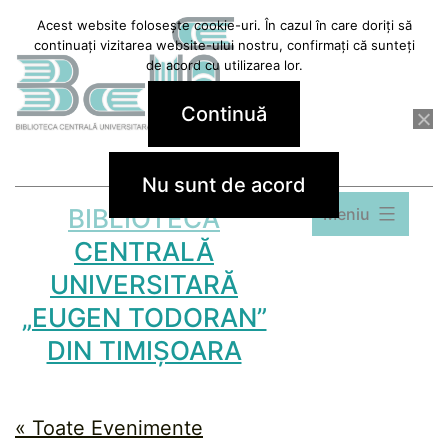
Sari
Acest website folosește cookie-uri. În cazul în care doriți să
continuați vizitarea website-ului nostru, confirmați că sunteți
la
de acord cu utilizarea lor.
conținut
Continuă
Nu sunt de acord
BIBLIOTECA
Meniu
CENTRALĂ
UNIVERSITARĂ
„EUGEN TODORAN”
DIN TIMIȘOARA
« Toate Evenimente