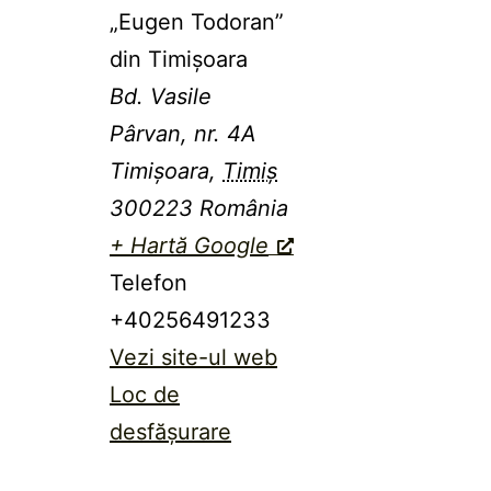
„Eugen Todoran”
din Timişoara
Bd. Vasile
Pârvan, nr. 4A
Timișoara
,
Timiș
300223
România
+ Hartă Google
Telefon
+40256491233
Vezi site-ul web
Loc de
desfășurare