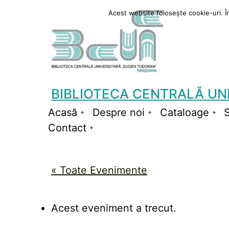
Sari
Acest website folosește cookie-uri. În 
la
conținut
BIBLIOTECA CENTRALĂ UN
Acasă
Despre noi
Cataloage
S
Deschide
Deschide
De
Contact
meniul
Deschide
meniul
me
meniul
« Toate Evenimente
Acest eveniment a trecut.