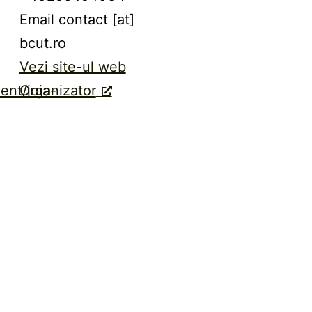
Email
contact [at]
bcut.ro
Vezi site-ul web
ent/joia-
Organizator