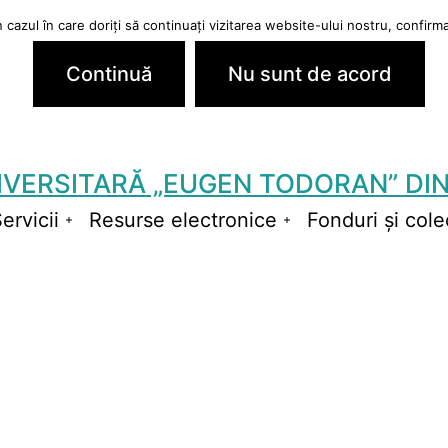
cazul în care doriți să continuați vizitarea website-ului nostru, confirmaț
Continuă
Nu sunt de acord
IVERSITARĂ „EUGEN TODORAN” DIN
ervicii
Resurse electronice
Fonduri și colec
schide
Deschide
Deschide
niul
meniul
meniul