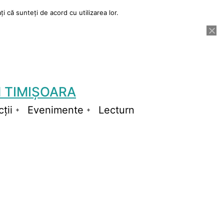
i că sunteți de acord cu utilizarea lor.
 TIMIȘOARA
ții
Evenimente
Lecturn
Deschide
Deschide
meniul
meniul