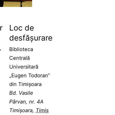
r
Loc de
desfășurare
,
Biblioteca
Centrală
Universitară
„Eugen Todoran”
din Timişoara
Bd. Vasile
Pârvan, nr. 4A
Timișoara
,
Timiș