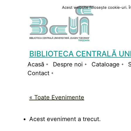
Sari
Acest website folosește cookie-uri. În 
la
conținut
BIBLIOTECA CENTRALĂ UN
Acasă
Despre noi
Cataloage
S
Deschide
Deschide
De
Contact
meniul
Deschide
meniul
me
meniul
« Toate Evenimente
Acest eveniment a trecut.