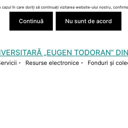
cazul în care doriți să continuați vizitarea website-ului nostru, confirmaț
Continuă
Nu sunt de acord
IVERSITARĂ „EUGEN TODORAN” DIN
ervicii
Resurse electronice
Fonduri și colec
schide
Deschide
Deschide
niul
meniul
meniul