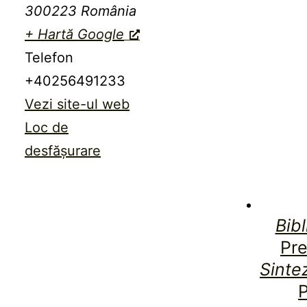
300223
România
+ Hartă Google
Telefon
+40256491233
Vezi site-ul web
Loc de
desfășurare
Bibl
Pre
Sintez
P