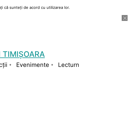
i că sunteți de acord cu utilizarea lor.
 TIMIȘOARA
ții
Evenimente
Lecturn
Deschide
Deschide
meniul
meniul