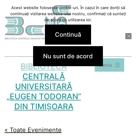
Sari
Acest website folosește cookie-uri. În cazul în care doriți să
continuați vizitarea website-ului nostru, confirmați că sunteți
la
de acord cu utilizarea lor.
conținut
Continuă
Nu sunt de acord
BIBLIOTECA
Meniu
CENTRALĂ
UNIVERSITARĂ
„EUGEN TODORAN”
DIN TIMIȘOARA
« Toate Evenimente