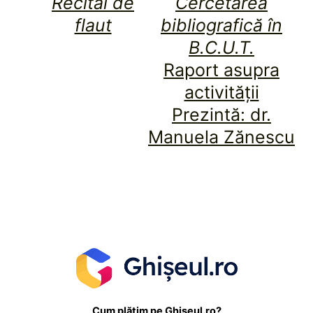
Recital de
Cercetarea
flaut
bibliografică în
B.C.U.T.
Raport asupra
activității
Prezintă: dr.
Manuela Zănescu
Cum plătim pe Ghișeul.ro?