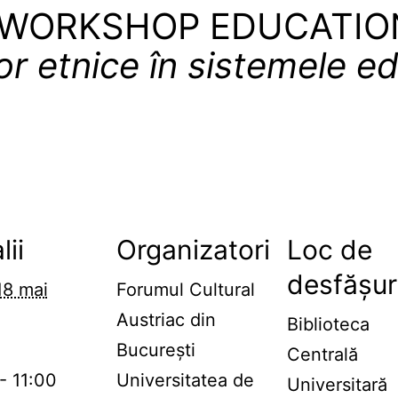
WORKSHOP EDUCATIO
lor etnice în sistemele e
lii
Organizatori
Loc de
desfășur
18 mai
Forumul Cultural
Austriac din
Biblioteca
București
Centrală
- 11:00
Universitatea de
Universitară