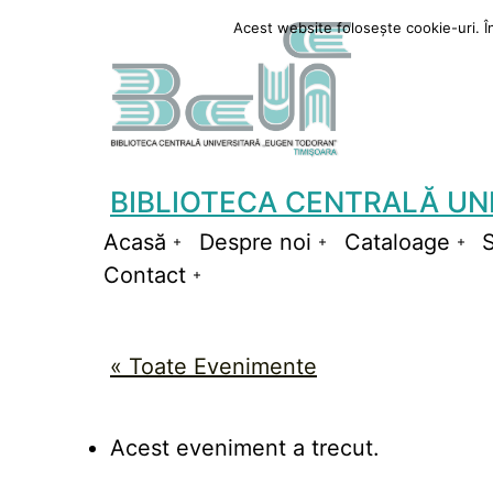
Sari
Acest website folosește cookie-uri. În 
la
conținut
BIBLIOTECA CENTRALĂ UN
Acasă
Despre noi
Cataloage
S
Deschide
Deschide
De
Contact
meniul
Deschide
meniul
me
meniul
« Toate Evenimente
Acest eveniment a trecut.