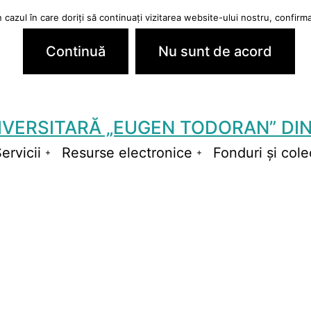
cazul în care doriți să continuați vizitarea website-ului nostru, confirmaț
Continuă
Nu sunt de acord
IVERSITARĂ „EUGEN TODORAN” DIN
ervicii
Resurse electronice
Fonduri și colec
schide
Deschide
Deschide
niul
meniul
meniul