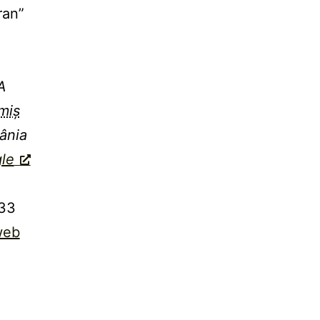
ran”
a
A
miș
ânia
le
33
web