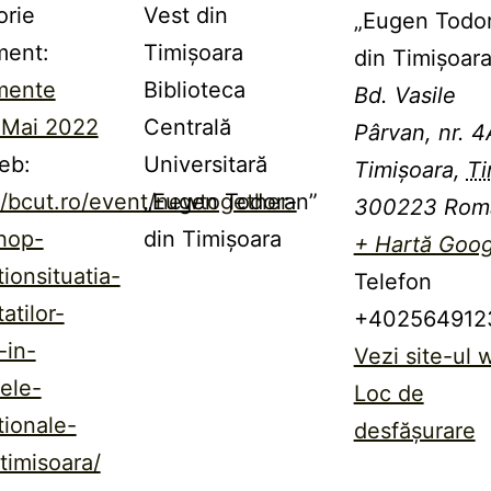
orie
Vest din
„Eugen Todo
ment:
Timișoara
din Timişoar
mente
Biblioteca
Bd. Vasile
Mai 2022
Centrală
Pârvan, nr. 4
eb:
Universitară
Timișoara
,
Ti
//bcut.ro/event/newtogether-
„Eugen Todoran”
300223
Rom
hop-
din Timișoara
+ Hartă Goog
ionsituatia-
Telefon
atilor-
+402564912
-in-
Vezi site-ul 
ele-
Loc de
ionale-
desfășurare
timisoara/