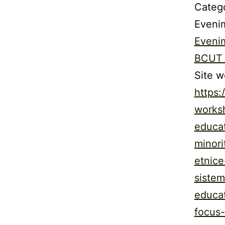
Categ
Eveni
Eveni
BCUT 
Site w
https:
works
educat
minorit
etnice
sistem
educat
focus-