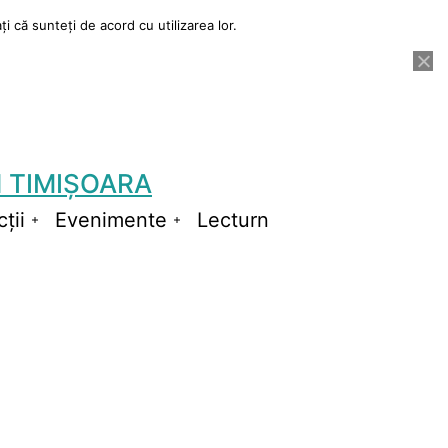
i că sunteți de acord cu utilizarea lor.
 TIMIȘOARA
ții
Evenimente
Lecturn
Deschide
Deschide
meniul
meniul