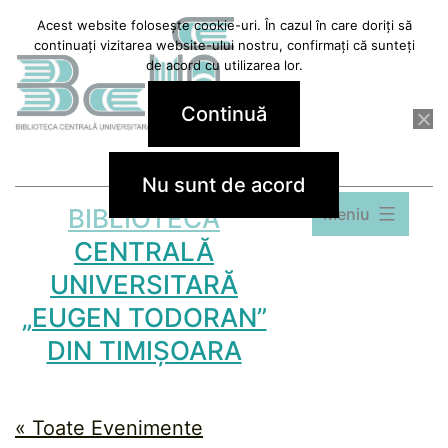
Sari
Acest website folosește cookie-uri. În cazul în care doriți să
continuați vizitarea website-ului nostru, confirmați că sunteți
la
de acord cu utilizarea lor.
conținut
Continuă
Nu sunt de acord
BIBLIOTECA
Meniu
CENTRALĂ
UNIVERSITARĂ
„EUGEN TODORAN”
DIN TIMIȘOARA
« Toate Evenimente