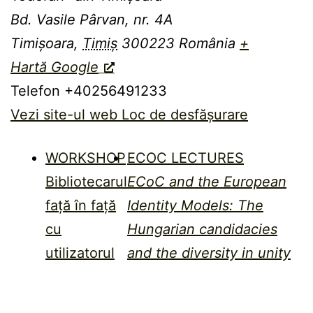
Bd. Vasile Pârvan, nr. 4A
Timișoara
,
Timiș
300223
România
+
Hartă Google
Telefon
+40256491233
Vezi site-ul web Loc de desfășurare
WORKSHOP
ECOC LECTURES
Bibliotecarul
ECoC and the European
față în față
Identity Models: The
cu
Hungarian candidacies
utilizatorul
and the diversity in unity