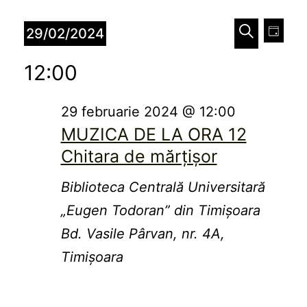
Evenimente
Naviga
Nav
29/02/2024
Zi
în
în
Caută
pentru
Selectează
12:00
vizu
data.
vizualiz
29
Eve
și
29 februarie 2024 @ 12:00
februarie
MUZICA DE LA ORA 12
căutare
2024
Chitara de mărțișor
Evenim
Biblioteca Centrală Universitară
„Eugen Todoran” din Timişoara
Bd. Vasile Pârvan, nr. 4A,
Timișoara