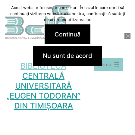
Sari
Acest website folosește cookie-uri. În cazul în care doriți să
continuați vizitarea website-ului nostru, confirmați că sunteți
la
de acord cu utilizarea lor.
conținut
Continuă
Nu sunt de acord
BIBLIOTECA
Meniu
CENTRALĂ
UNIVERSITARĂ
„EUGEN TODORAN”
DIN TIMIȘOARA