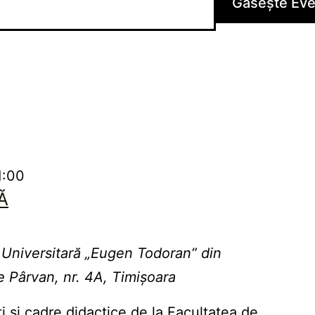
Găsește Ev
1:00
Ă
 Universitară „Eugen Todoran” din
e Pârvan, nr. 4A, Timișoara
i și cadre didactice de la Facultatea de