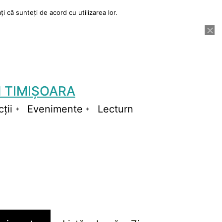
i că sunteți de acord cu utilizarea lor.
 TIMIȘOARA
ții
Evenimente
Lecturn
Deschide
Deschide
meniul
meniul
Navigare