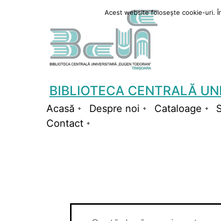
Sari
Acest website folosește cookie-uri. În 
la
conținut
BIBLIOTECA CENTRALĂ UN
Acasă
Despre noi
Cataloage
S
Deschide
Deschide
De
Contact
meniul
Deschide
meniul
me
meniul
Evenimente
Navigare
Introdu