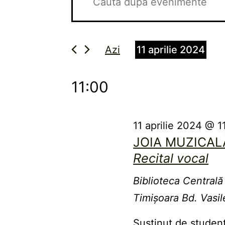
în
pentru
cuvântul
cheie.
vizualizări
11
Caută
și
Azi
11 aprilie 2024
aprilie
Evenimente
căutare
Selectează
după
2024
data.
11:00
Evenimente
cuvântul
cheie.
11 aprilie 2024 @ 1
JOIA MUZICAL
Recital vocal
Biblioteca Centrală
Timişoara
Bd. Vasil
Susținut de studenț