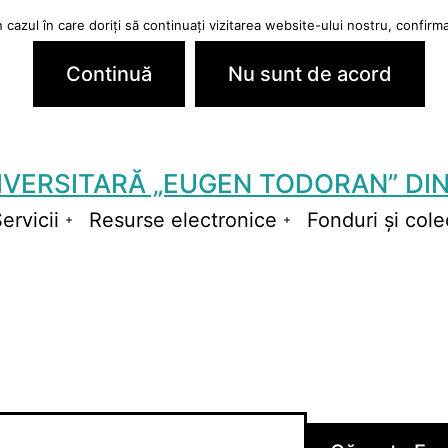
cazul în care doriți să continuați vizitarea website-ului nostru, confirmaț
Continuă
Nu sunt de acord
IVERSITARĂ „EUGEN TODORAN” DIN
ervicii
Resurse electronice
Fonduri și colec
schide
Deschide
Deschide
niul
meniul
meniul