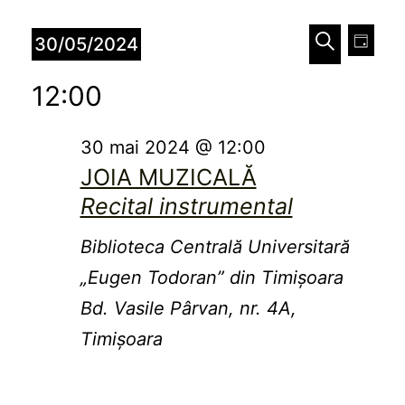
Evenimente
Naviga
Nav
30/05/2024
Zi
în
în
Caută
pentru
Selectează
12:00
vizu
data.
vizualiz
30
Eve
și
30 mai 2024 @ 12:00
mai
JOIA MUZICALĂ
căutare
2024
Recital instrumental
Evenim
Biblioteca Centrală Universitară
„Eugen Todoran” din Timişoara
Bd. Vasile Pârvan, nr. 4A,
Timișoara