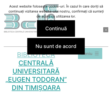
Sari
Acest website folosește cookie-uri. În cazul în care doriți să
continuați vizitarea website-ului nostru, confirmați că sunteți
la
de acord cu utilizarea lor.
conținut
Continuă
Nu sunt de acord
BIBLIOTECA
Meniu
CENTRALĂ
UNIVERSITARĂ
„EUGEN TODORAN”
DIN TIMIȘOARA