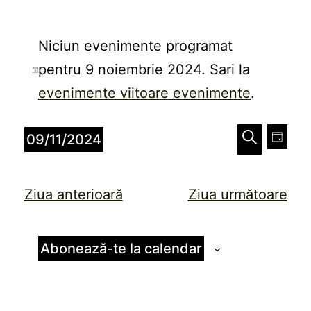
Evenimente
Niciun evenimente programat
pentru
pentru 9 noiembrie 2024. Sari la
Notificare
9
evenimente viitoare evenimente
.
noiembrie
Naviga
Nav
09/11/2024
Zi
2024
în
în
Caută
Selectează
vizu
data.
vizualiz
Ziua anterioară
Ziua următoare
Eve
și
căutare
Abonează-te la calendar
Evenim