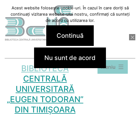
Sari
Acest website folosește cookie-uri. În cazul în care doriți să
continuați vizitarea website-ului nostru, confirmați că sunteți
la
de acord cu utilizarea lor.
conținut
Continuă
Nu sunt de acord
BIBLIOTECA
Meniu
CENTRALĂ
UNIVERSITARĂ
„EUGEN TODORAN”
DIN TIMIȘOARA