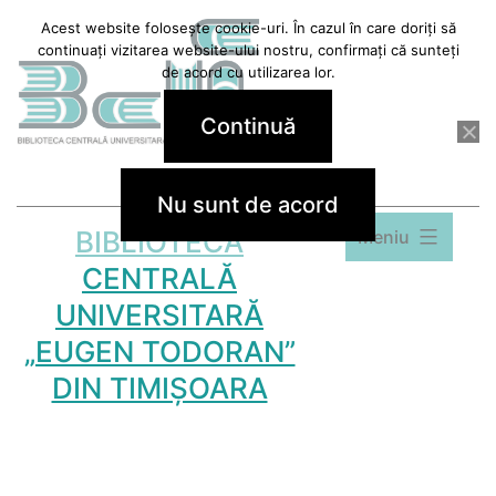
Sari
Acest website folosește cookie-uri. În cazul în care doriți să
continuați vizitarea website-ului nostru, confirmați că sunteți
la
de acord cu utilizarea lor.
conținut
Continuă
Nu sunt de acord
BIBLIOTECA
Meniu
CENTRALĂ
UNIVERSITARĂ
„EUGEN TODORAN”
DIN TIMIȘOARA