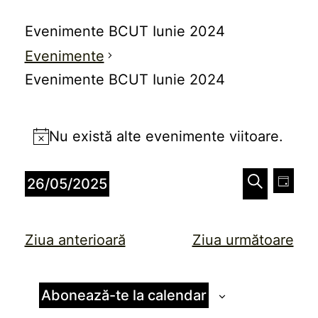
Evenimente BCUT Iunie 2024
Evenimente
Evenimente BCUT Iunie 2024
Evenimente
Nu există alte evenimente viitoare.
pentru
Notificare
26
Naviga
Nav
26/05/2025
Zi
în
mai
în
Caută
Selectează
vizu
data.
2025
vizualiz
Ziua anterioară
Ziua următoare
Eve
și
căutare
Abonează-te la calendar