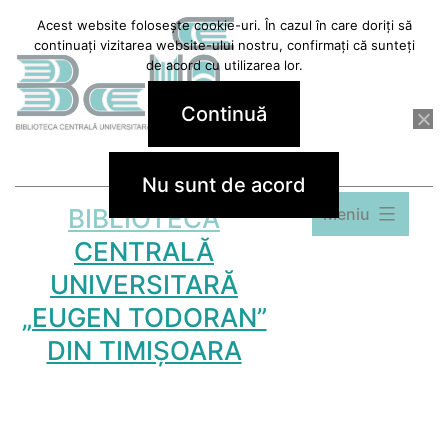
Sari
Acest website folosește cookie-uri. În cazul în care doriți să
continuați vizitarea website-ului nostru, confirmați că sunteți
la
de acord cu utilizarea lor.
conținut
Continuă
Nu sunt de acord
BIBLIOTECA
Meniu
CENTRALĂ
UNIVERSITARĂ
„EUGEN TODORAN”
DIN TIMIȘOARA