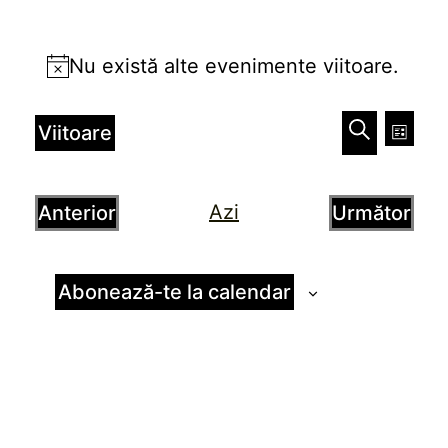
Evenimente
Nu există alte evenimente viitoare.
Notificare
Naviga
Nav
Viitoare
Listă
în
în
Caută
Selectează
vizu
data.
vizualiz
Azi
Anterior
Următor
Eve
și
Evenimente
Evenim
căutare
Abonează-te la calendar
Evenim