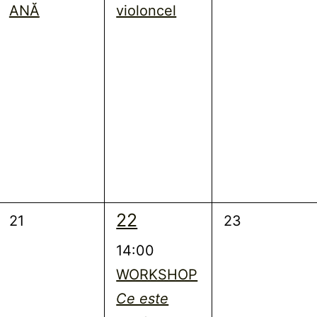
ANĂ
violoncel
2
22
0
0
21
23
evenimente,
evenimente,
evenimente,
14:00
WORKSHOP
Ce este