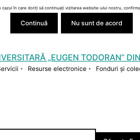
cazul în care doriți să continuați vizitarea website-ului nostru, confirmaț
Continuă
Nu sunt de acord
IVERSITARĂ „EUGEN TODORAN” DIN
ervicii
Resurse electronice
Fonduri și colec
schide
Deschide
Deschide
niul
meniul
meniul