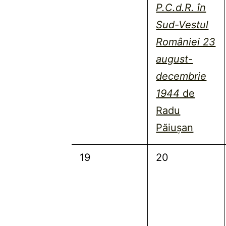
P.C.d.R. în
Sud-Vestul
României 23
august-
decembrie
1944
de
Radu
Păiușan
0
0
19
20
evenimente,
evenimente,