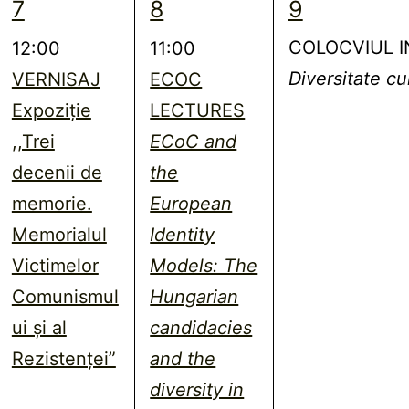
1
2
1
7
8
9
eveniment,
evenimente,
eveniment,
COLOCVIUL I
12:00
11:00
Diversitate cult
Diversitate cu
VERNISAJ
ECOC
Expoziție
LECTURES
,,Trei
ECoC and
decenii de
the
memorie.
European
Memorialul
Identity
Victimelor
Models: The
Comunismul
Hungarian
ui şi al
candidacies
Rezistenţei”
and the
diversity in