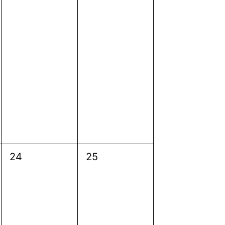
0
0
24
25
evenimente,
evenimente,