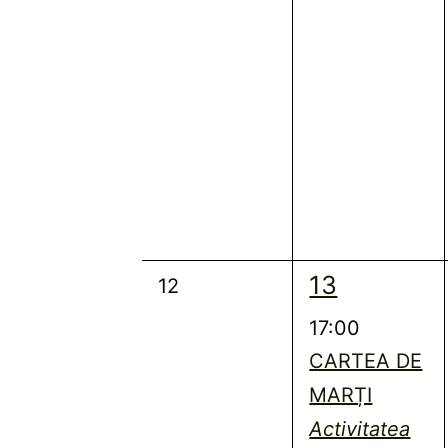
1
13
0
12
eveniment,
evenimente,
17:00
CARTEA DE
MARȚI
Activitatea