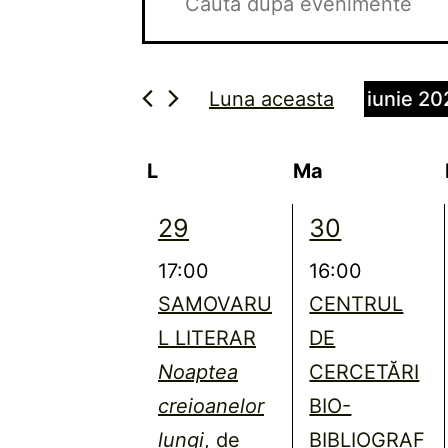
în
cuvântul
cheie.
vizualizări
Caută
și
Luna aceasta
iunie 20
Evenimente
căutare
Selectea
după
data.
Calendarul
Evenimente
cuvântul
L
luni
Ma
cheie.
Evenimente
marți
1
1
29
30
eveniment,
eveniment,
17:00
16:00
SAMOVARU
CENTRUL
L LITERAR
DE
Noaptea
CERCETĂRI
creioanelor
BIO-
lungi
, de
BIBLIOGRAF