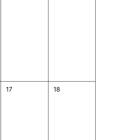
0
0
17
18
evenimente,
evenimente,