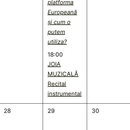
platforma
Europeană
și cum o
putem
utiliza?
18:00
JOIA
MUZICALĂ
Recital
instrumental
0
0
0
28
29
30
evenimente,
evenimente,
evenimente,