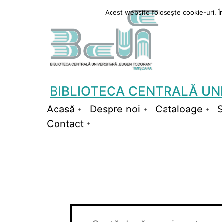
Sari
Acest website folosește cookie-uri. În 
la
conținut
BIBLIOTECA CENTRALĂ UN
Acasă
Despre noi
Cataloage
S
Deschide
Deschide
De
Contact
meniul
Deschide
meniul
me
meniul
Evenimente
Navigare
Introdu