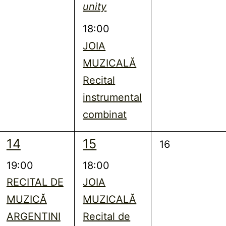
unity
18:00
JOIA
MUZICALĂ
Recital
instrumental
combinat
1
1
14
15
0
16
eveniment,
eveniment,
evenimente,
19:00
18:00
RECITAL DE
JOIA
MUZICĂ
MUZICALĂ
ARGENTINI
Recital de