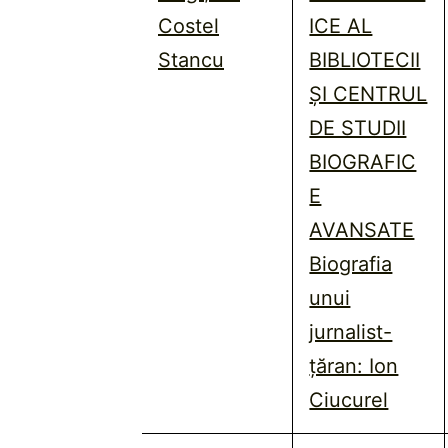
Costel
ICE AL
Stancu
BIBLIOTECII
ȘI CENTRUL
DE STUDII
BIOGRAFIC
E
AVANSATE
Biografia
unui
jurnalist-
țăran: Ion
Ciucurel