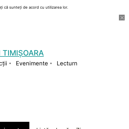
i că sunteți de acord cu utilizarea lor.
 TIMIȘOARA
ții
Evenimente
Lecturn
Deschide
Deschide
meniul
meniul
Navigare