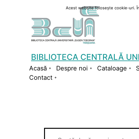
Sari
Acest website folosește cookie-uri. În 
la
conținut
BIBLIOTECA CENTRALĂ UN
Acasă
Despre noi
Cataloage
S
Deschide
Deschide
De
Contact
meniul
Deschide
meniul
me
meniul
Evenimente
Navigare
Introdu