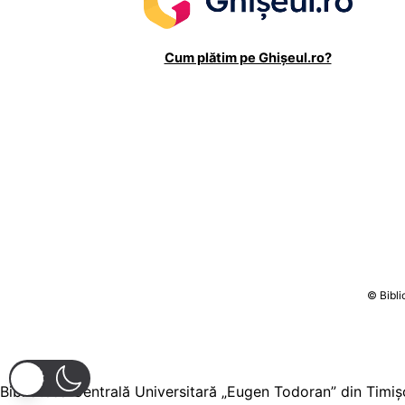
Cum plătim pe Ghișeul.ro?
Biblioteca Centrală Universitară „Eugen Todoran” din Timi