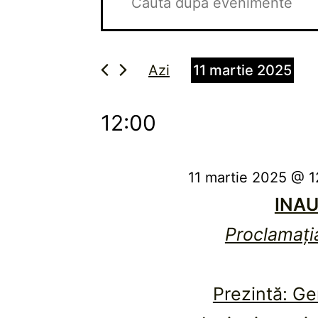
în
pentru
cuvântul
cheie.
vizualizări
11
Caută
și
Azi
11 martie 2025
martie
Evenimente
căutare
Selectează
după
2025
data.
12:00
Evenimente
cuvântul
cheie.
11 martie 2025 @ 1
INAU
Proclamați
Prezintă: Ge