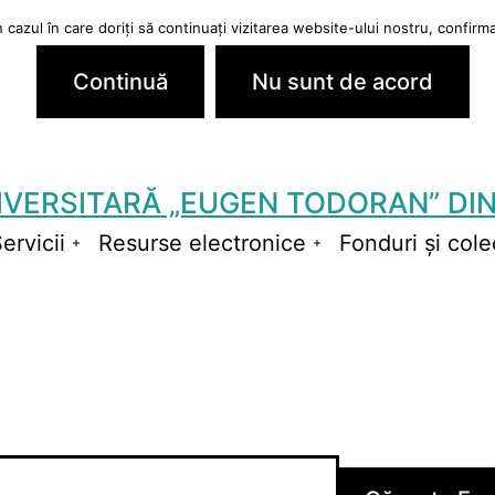
cazul în care doriți să continuați vizitarea website-ului nostru, confirmaț
Continuă
Nu sunt de acord
IVERSITARĂ „EUGEN TODORAN” DIN
ervicii
Resurse electronice
Fonduri și colec
schide
Deschide
Deschide
niul
meniul
meniul