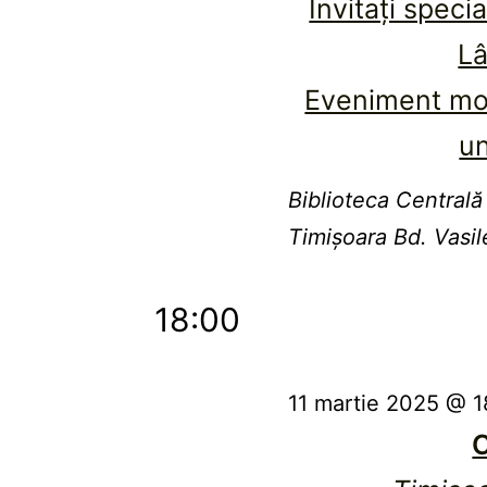
Invitați speci
Lâ
Eveniment mod
un
Biblioteca Centrală
Timişoara
Bd. Vasil
18:00
11 martie 2025 @ 1