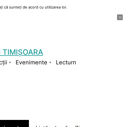
i că sunteți de acord cu utilizarea lor.
 TIMIȘOARA
ții
Evenimente
Lecturn
Deschide
Deschide
meniul
meniul
Navigare