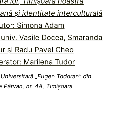
ra lor, Timişoara noastră
nă şi identitate interculturală
utor: Simona Adam
f. univ. Vasile Docea, Smaranda
ur și Radu Pavel Cheo
rator: Marilena Tudor
 Universitară „Eugen Todoran” din
e Pârvan, nr. 4A, Timișoara