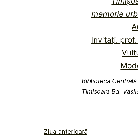
Timişoa
memorie urba
A
Invitați: pro
Vult
Mode
Biblioteca Centrală
Timişoara
Bd. Vasil
Ziua anterioară