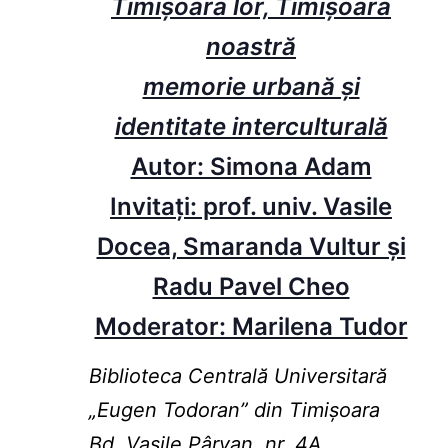
Timişoara lor, Timişoara
noastră
memorie urbană şi
identitate interculturală
Autor: Simona Adam
Invitați: prof. univ. Vasile
Docea, Smaranda Vultur și
Radu Pavel Cheo
Moderator: Marilena Tudor
Biblioteca Centrală Universitară
„Eugen Todoran” din Timişoara
Bd. Vasile Pârvan, nr. 4A,