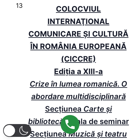
13
COLOCVIUL
INTERNAŢIONAL
COMUNICARE ŞI CULTURĂ
ÎN ROMÂNIA EUROPEANĂ
(CICCRE)
Ediţia a XIII-a
Crize în lumea romanică. O
abordare multidisciplinară
Secțiunea
Carte și
bibliotecă
– Sala de seminar
Secțiunea
Muzică și teatru