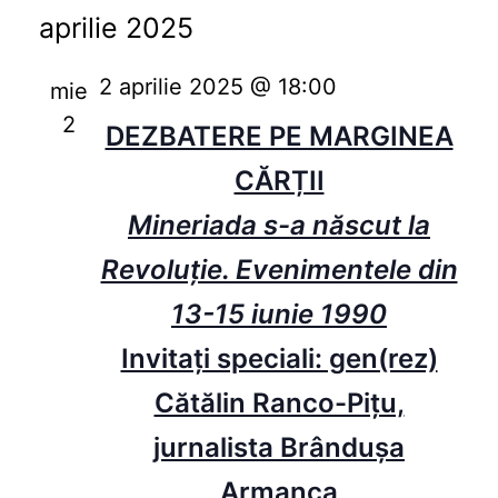
aprilie 2025
2 aprilie 2025 @ 18:00
mie
2
DEZBATERE PE MARGINEA
CĂRȚII
Mineriada s-a născut la
Revoluție. Evenimentele din
13-15 iunie 1990
Invitați speciali: gen(rez)
Cătălin Ranco-Pițu,
jurnalista Brândușa
Armanca