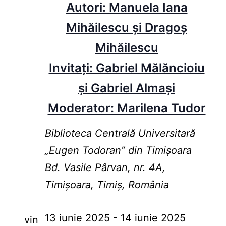
Autori: Manuela Iana
Mihăilescu și Dragoș
Mihăilescu
Invitați: Gabriel Mălăncioiu
și Gabriel Almași
Moderator: Marilena Tudor
Biblioteca Centrală Universitară
„Eugen Todoran” din Timişoara
Bd. Vasile Pârvan, nr. 4A,
Timișoara, Timiș, România
13 iunie 2025
-
14 iunie 2025
vin