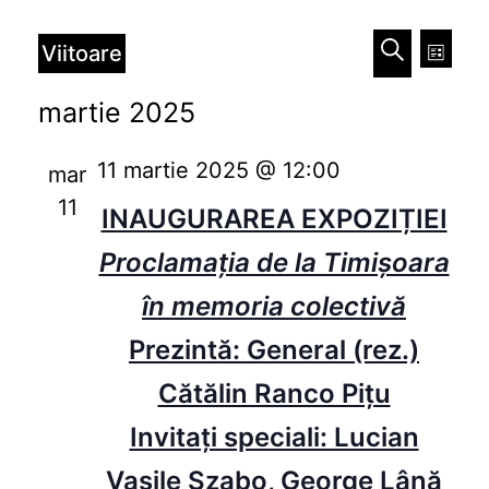
Evenimente
Naviga
Nav
Viitoare
Listă
în
în
Caută
Selectează
martie 2025
vizu
data.
vizualiz
Eve
11 martie 2025 @ 12:00
și
mar
11
căutare
INAUGURAREA EXPOZIȚIEI
Evenim
Proclamația de la Timișoara
în memoria colectivă
Prezintă: General (rez.)
Cătălin Ranco Piţu
Invitați speciali: Lucian
Vasile Szabo, George Lână