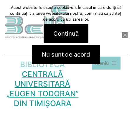
Sari
Acest website folosește cookie-uri. În cazul în care doriți să
continuați vizitarea website-ului nostru, confirmați că sunteți
la
de acord cu utilizarea lor.
conținut
Continuă
Nu sunt de acord
BIBLIOTECA
Meniu
CENTRALĂ
UNIVERSITARĂ
„EUGEN TODORAN”
DIN TIMIȘOARA