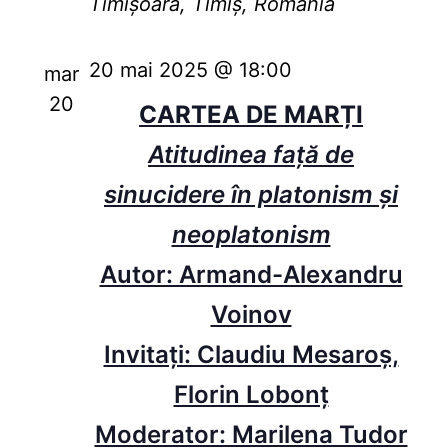
Timișoara, Timiș, România
20 mai 2025 @ 18:00
mar
20
CARTEA DE MARȚI
Atitudinea faţă de
sinucidere în platonism şi
neoplatonism
Autor: Armand-Alexandru
Voinov
Invitați: Claudiu Mesaroș,
Florin Lobonț
Moderator: Marilena Tudor