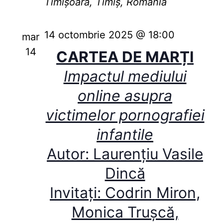
Timișoara, Timiș, România
14 octombrie 2025 @ 18:00
mar
14
CARTEA DE MARȚI
Impactul mediului
online asupra
victimelor pornografiei
infantile
Autor: Laurențiu Vasile
Dincă
Invitați: Codrin Miron,
Monica Trușcă,