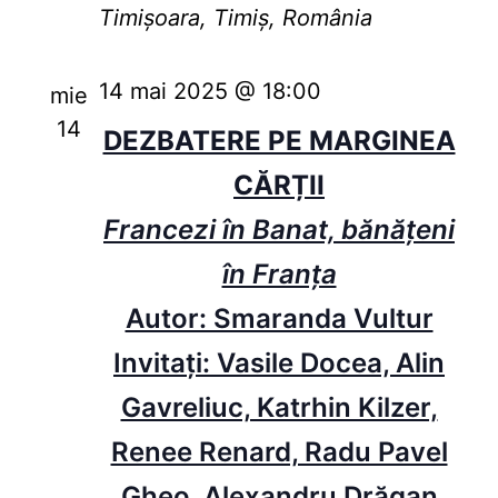
Timișoara, Timiș, România
14 mai 2025 @ 18:00
mie
14
DEZBATERE PE MARGINEA
CĂRȚII
Francezi în Banat, bănățeni
în Franța
Autor: Smaranda Vultur
Invitați: Vasile Docea, Alin
Gavreliuc, Katrhin Kilzer,
Renee Renard, Radu Pavel
Gheo, Alexandru Drăgan