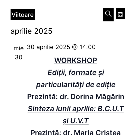
Evenimente
Naviga
Nav
Viitoare
Listă
în
în
Caută
Selectează
aprilie 2025
vizu
data.
vizualiz
Eve
30 aprilie 2025 @ 14:00
și
mie
30
căutare
WORKSHOP
Evenim
Ediții, formate și
particularități de ediție
Prezintă: dr. Dorina Măgărin
Sinteza lunii aprilie: B.C.U.T
și U.V.T
Prezintă: dr. Maria Cristea