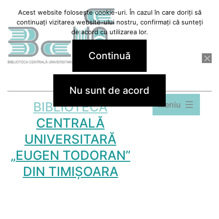
Sari
Acest website folosește cookie-uri. În cazul în care doriți să
continuați vizitarea website-ului nostru, confirmați că sunteți
la
de acord cu utilizarea lor.
conținut
Continuă
Nu sunt de acord
BIBLIOTECA
Meniu
CENTRALĂ
UNIVERSITARĂ
„EUGEN TODORAN”
DIN TIMIȘOARA