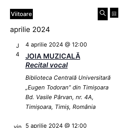
Evenimente
Naviga
Nav
Viitoare
Listă
în
în
Caută
Selectează
aprilie 2024
vizu
data.
vizualiz
Eve
4 aprilie 2024 @ 12:00
și
J
4
JOIA MUZICALĂ
căutare
Recital vocal
Evenim
Biblioteca Centrală Universitară
„Eugen Todoran” din Timişoara
Bd. Vasile Pârvan, nr. 4A,
Timișoara, Timiș, România
5 aprilie 2024 @ 12:00
vin