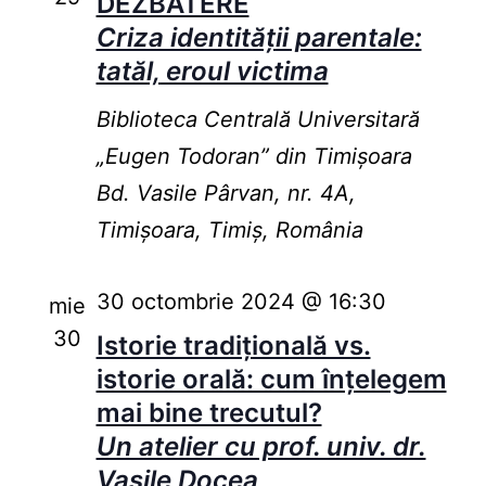
DEZBATERE
Criza identității parentale:
tatăl, eroul victima
Biblioteca Centrală Universitară
„Eugen Todoran” din Timişoara
Bd. Vasile Pârvan, nr. 4A,
Timișoara, Timiș, România
30 octombrie 2024 @ 16:30
mie
30
Istorie tradițională vs.
istorie orală: cum înțelegem
mai bine trecutul?
Un atelier cu prof. univ. dr.
Vasile Docea