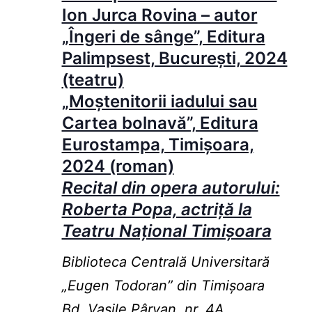
Ion Jurca Rovina – autor
„Îngeri de sânge”, Editura
Palimpsest, București, 2024
(teatru)
„Moștenitorii iadului sau
Cartea bolnavă”, Editura
Eurostampa, Timișoara,
2024 (roman)
Recital din opera autorului:
Roberta Popa, actriță la
Teatru Național Timișoara
Biblioteca Centrală Universitară
„Eugen Todoran” din Timişoara
Bd. Vasile Pârvan, nr. 4A,