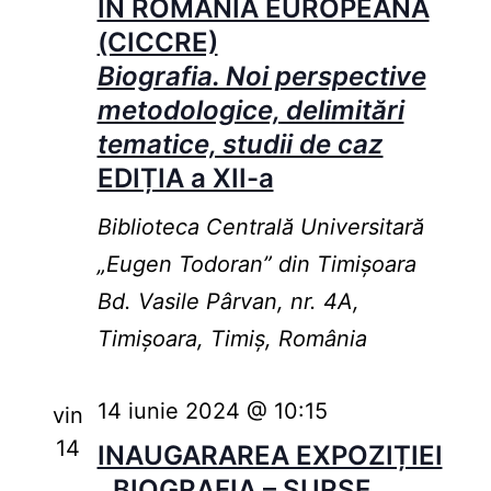
ÎN ROMANIA EUROPEANĂ
(CICCRE)
Biografia. Noi perspective
metodologice, delimitări
tematice, studii de caz
EDIȚIA a XII-a
Biblioteca Centrală Universitară
„Eugen Todoran” din Timişoara
Bd. Vasile Pârvan, nr. 4A,
Timișoara, Timiș, România
14 iunie 2024 @ 10:15
vin
14
INAUGARAREA EXPOZIȚIEI
,,BIOGRAFIA – SURSE