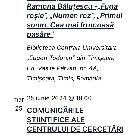
Ramona Băluțescu -„Fuga
roșie”, „Numen roz”, „Primul
somn. Cea mai frumoasă
pasăre”
Biblioteca Centrală Universitară
„Eugen Todoran” din Timişoara
Bd. Vasile Pârvan, nr. 4A,
Timișoara, Timiș, România
25 iunie 2024 @ 18:00
mar
25
COMUNICĂRILE
ȘTIINȚIFICE ALE
CENTRULUI DE CERCETĂRI