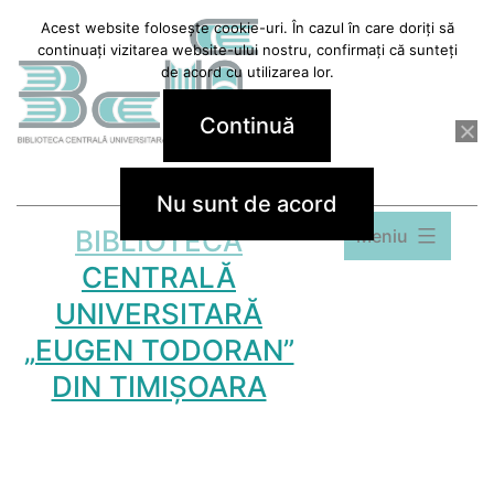
Sari
Acest website folosește cookie-uri. În cazul în care doriți să
continuați vizitarea website-ului nostru, confirmați că sunteți
la
de acord cu utilizarea lor.
conținut
Continuă
Nu sunt de acord
BIBLIOTECA
Meniu
CENTRALĂ
UNIVERSITARĂ
„EUGEN TODORAN”
DIN TIMIȘOARA