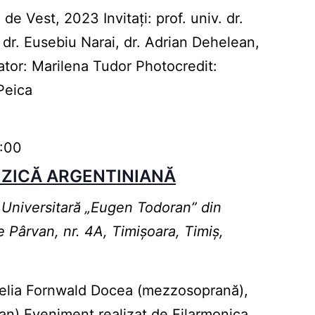
 de Vest, 2023 Invitați: prof. univ. dr.
 dr. Eusebiu Narai, dr. Adrian Dehelean,
ator: Marilena Tudor Photocredit:
 Peica
9:00
UZICĂ ARGENTINIANĂ
 Universitară „Eugen Todoran” din
e Pârvan, nr. 4A, Timișoara, Timiș,
elia Fornwald Docea (mezzosoprană),
an) Eveniment realizat de Filarmonica