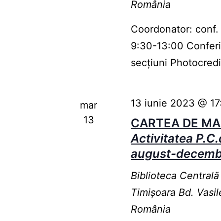
România
Coordonator: conf. u
9:30-13:00 Conferi
secțiuni Photocred
13 iunie 2023 @ 17
mar
13
CARTEA DE MA
Activitatea P.C
august-decemb
Biblioteca Centrală
Timişoara
Bd. Vasil
România