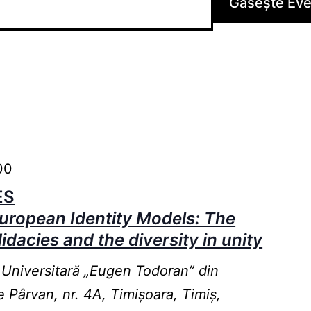
Găsește Ev
00
ES
uropean Identity Models: The
dacies and the diversity in unity
 Universitară „Eugen Todoran” din
e Pârvan, nr. 4A, Timișoara, Timiș,