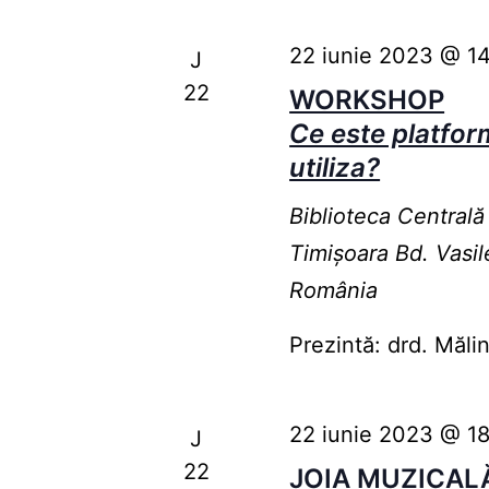
22 iunie 2023 @ 1
J
22
WORKSHOP
Ce este platfo
utiliza?
Biblioteca Centrală
Timişoara
Bd. Vasil
România
Prezintă: drd. Mă
22 iunie 2023 @ 1
J
22
JOIA MUZICAL