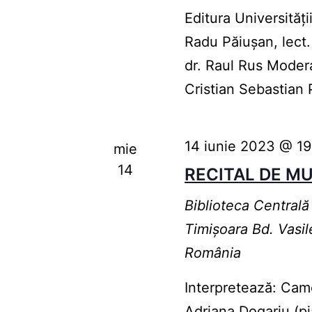
Editura Universității
Radu Păiușan, lect.
dr. Raul Rus Moder
Cristian Sebastian
14 iunie 2023 @ 1
mie
14
RECITAL DE M
Biblioteca Centrală
Timişoara
Bd. Vasil
România
Interpretează: Cam
Adriana Dogariu (pi