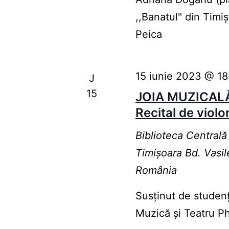
,,Banatul" din Timi
Peica
15 iunie 2023 @ 18
J
15
JOIA MUZICAL
Recital de violo
Biblioteca Centrală
Timişoara
Bd. Vasil
România
Susținut de studenț
Muzică și Teatru P