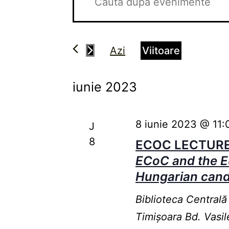
în
cuvântul
cheie.
vizualizări
Caută
și
Azi
Viitoare
Evenimente
căutare
Selectează
după
data.
iunie 2023
Evenimente
cuvântul
cheie.
8 iunie 2023 @ 11:
J
8
ECOC LECTUR
ECoC and the E
Hungarian candi
Biblioteca Centrală
Timişoara
Bd. Vasil