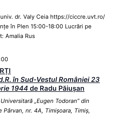
niv. dr. Valy Ceia https://ciccre.uvt.ro/
nțe în Plen 15:00-18:00 Lucrări pe
it: Amalia Rus
:00
RȚI
.d.R. în Sud-Vestul României 23
rie 1944
de Radu Păiușan
 Universitară „Eugen Todoran” din
e Pârvan, nr. 4A, Timișoara, Timiș,