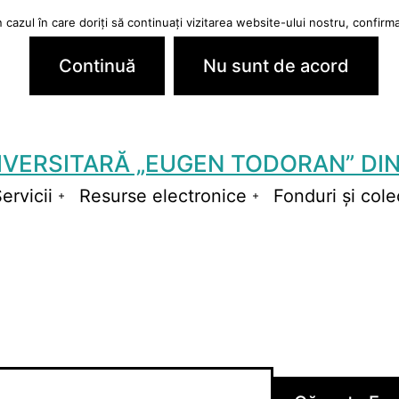
cazul în care doriți să continuați vizitarea website-ului nostru, confirmaț
Continuă
Nu sunt de acord
IVERSITARĂ „EUGEN TODORAN” DIN
ervicii
Resurse electronice
Fonduri și colec
schide
Deschide
Deschide
niul
meniul
meniul