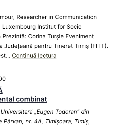
 Lamour, Researcher in Communication
 Luxembourg Institut for Socio-
Prezintă: Corina Turșie Eveniment
ia Județeană pentru Tineret Timiș (FITT).
Vest…
Continuă lectura
ECOC
LECTURES
ECoC
:00
and
Ă
the
ental combinat
European
 Universitară „Eugen Todoran” din
Identity
e Pârvan, nr. 4A, Timișoara, Timiș,
Models: