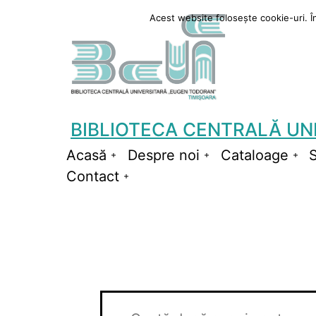
Sari
Acest website folosește cookie-uri. În 
la
conținut
BIBLIOTECA CENTRALĂ UN
Acasă
Despre noi
Cataloage
S
Deschide
Deschide
De
Contact
meniul
Deschide
meniul
me
meniul
Evenimente
Navigare
Introdu