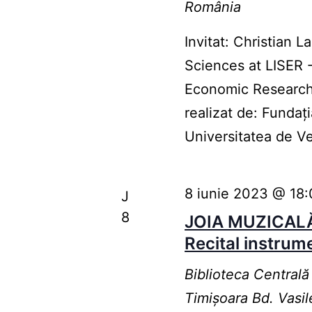
România
Invitat: Christian
Sciences at LISER -
Economic Research 
realizat de: Fundaț
Universitatea de 
8 iunie 2023 @ 18
J
8
JOIA MUZICAL
Recital instrum
Biblioteca Centrală
Timişoara
Bd. Vasil