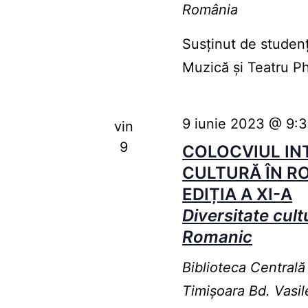
România
Susținut de studenț
Muzică și Teatru P
9 iunie 2023 @ 9:
vin
9
COLOCVIUL IN
CULTURĂ ÎN R
EDIȚIA A XI-A
Diversitate cultu
Romanic
Biblioteca Centrală
Timişoara
Bd. Vasil