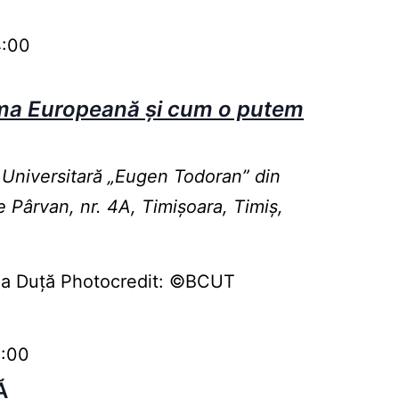
4:00
rma Europeană și cum o putem
 Universitară „Eugen Todoran” din
e Pârvan, nr. 4A, Timișoara, Timiș,
lina Duță Photocredit: ©BCUT
8:00
Ă