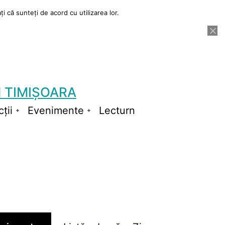
i că sunteți de acord cu utilizarea lor.
 TIMIȘOARA
ții
Evenimente
Lecturn
Deschide
Deschide
meniul
meniul
Navigare