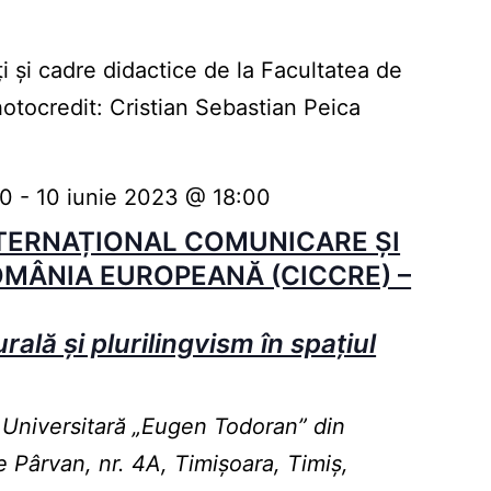
The
Hungarian
i și cadre didactice de la Facultatea de
candidacies
hotocredit: Cristian Sebastian Peica
and
the
30
-
10 iunie 2023 @ 18:00
diversity
TERNAȚIONAL COMUNICARE ȘI
in
OMÂNIA EUROPEANĂ (CICCRE) –
unity
rală și plurilingvism în spațiul
 Universitară „Eugen Todoran” din
e Pârvan, nr. 4A, Timișoara, Timiș,